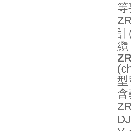
等
Z
計
纜
Z
(
型
含
Z
D