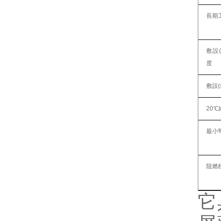
長期
敷設(
度
敷設(
20
最小
阻燃標(
它