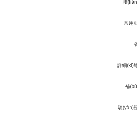
聯(liá
常用
詳細(xì
補(b
驗(yàn