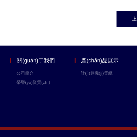
上
關(guān)于我們
產(chǎn)品展示
公司簡介
計(jì)算機(jī)電纜
榮譽(yù)資質(zhì)