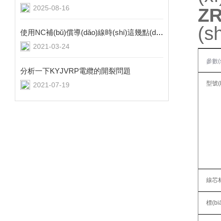
2025-08-16
ZR
(s
使用NC補(bǔ)償導(dǎo)線時(shí)這幾點(diǎn)可不能不注意
2021-03-24
參數(s
分析一下KYJVRP電纜的開裂問題
型號(
2021-07-19
線芯材
標(b