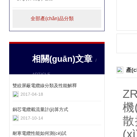
全部產(chǎn)品分類
相關(guān)文章
/
產(
ARTICLE
雙絞屏蔽電纜線分類及性能解釋
ZR
2017-04-18
機
銅芯電纜載流量計(jì)算方式
散
2017-10-14
(
耐寒電纜性能如何測(cè)試