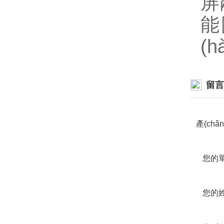
屏
能
(
留言詢
產(chǎ
您的
您的