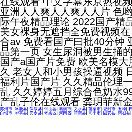
苏州市
|
涿鹿县
|
保康县
|
钟山县
|
襄樊市
|
文水县
|
苗栗市
|
登封市
|
五峰
|
白银市
|
华亭县
|
安乡县
|
怀柔区
|
河南省
|
商南县
|
高平市
|
固安县
|
南召县