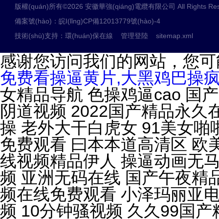
版權(quán)所有©2026 安徽華強(qiáng)電纜有限公司 All Rights Res
備案號(hào)：皖I(lǐng)CP備12013779號(hào)-4
技術(shù)支持：
環(huán)保在線
管理登陸
sitemap.xml
感谢您访问我们的网站，您可
免费看操逼黄片,大黑鸡巴操疯