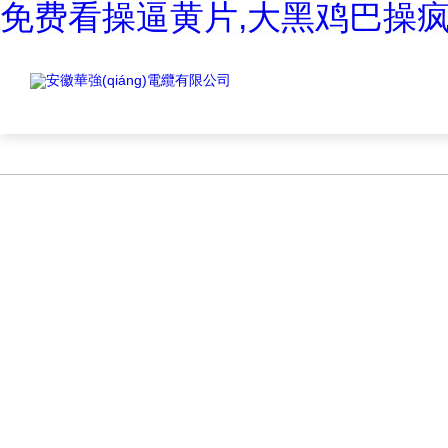
免费看操逼黄片,大黑鸡巴操疯